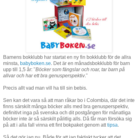
Barnens bokklubb har startat en ny fin bokklubb för de allra
minsta,
babyboken.se
. Det är en månadsbokklubb för barn
upp till 1,5 år: "
Böcker som fängslar och roar, tar barn på
allvar och har ett bra genusperspektiv
."
Precis allt vad man vill ha till sin bebis.
Sen kan det vara så att man råkar bo i Colombia, där det inte
finns särskilt många böcker alls med bra genusperspektiv,
definitivt inga på svenska och dit postgången för månatliga
böcker inte är så särskilt pålitlig alls. Då får man försöka sig
på att i alla fall vinna ett fint bokpaket genom att
tipsa
.
Så det gör jag nu. Både för att jag faktiskt tycker att det