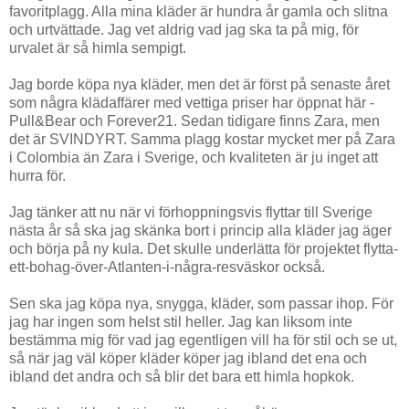
favoritplagg. Alla mina kläder är hundra år gamla och slitna
och urtvättade. Jag vet aldrig vad jag ska ta på mig, för
urvalet är så himla sempigt.
Jag borde köpa nya kläder, men det är först på senaste året
som några klädaffärer med vettiga priser har öppnat här -
Pull&Bear och Forever21. Sedan tidigare finns Zara, men
det är SVINDYRT. Samma plagg kostar mycket mer på Zara
i Colombia än Zara i Sverige, och kvaliteten är ju inget att
hurra för.
Jag tänker att nu när vi förhoppningsvis flyttar till Sverige
nästa år så ska jag skänka bort i princip alla kläder jag äger
och börja på ny kula. Det skulle underlätta för projektet flytta-
ett-bohag-över-Atlanten-i-några-resväskor också.
Sen ska jag köpa nya, snygga, kläder, som passar ihop. För
jag har ingen som helst stil heller. Jag kan liksom inte
bestämma mig för vad jag egentligen vill ha för stil och se ut,
så när jag väl köper kläder köper jag ibland det ena och
ibland det andra och så blir det bara ett himla hopkok.