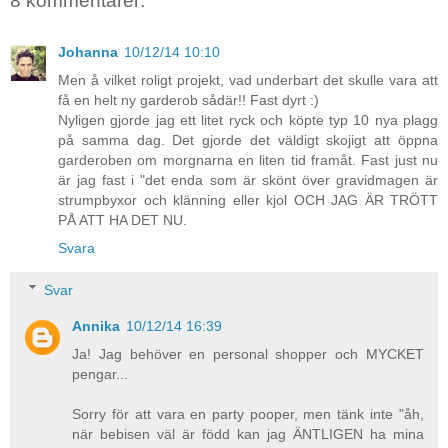
8 kommentarer:
Johanna
10/12/14 10:10
Men å vilket roligt projekt, vad underbart det skulle vara att
få en helt ny garderob sådär!! Fast dyrt :)
Nyligen gjorde jag ett litet ryck och köpte typ 10 nya plagg
på samma dag. Det gjorde det väldigt skojigt att öppna
garderoben om morgnarna en liten tid framåt. Fast just nu
är jag fast i "det enda som är skönt över gravidmagen är
strumpbyxor och klänning eller kjol OCH JAG ÄR TRÖTT
PÅ ATT HA DET NU.
Svara
Svar
Annika
10/12/14 16:39
Ja! Jag behöver en personal shopper och MYCKET
pengar...
Sorry för att vara en party pooper, men tänk inte "åh,
när bebisen väl är född kan jag ÄNTLIGEN ha mina