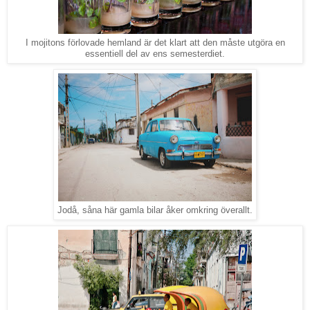
I mojitons förlovade hemland är det klart att den måste utgöra en
essentiell del av ens semesterdiet.
Jodå, såna här gamla bilar åker omkring överallt.