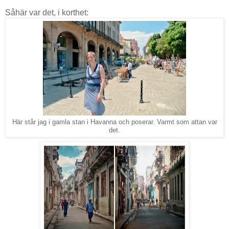
Såhär var det, i korthet:
Här står jag i gamla stan i Havanna och poserar. Varmt som attan var
det.