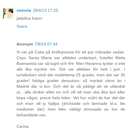
victoria
28/4/13 17:25
jättefina foton!
Svara
Anonym
7/8/14 07:44
Vi var på Cuba på bröllopsresa för ett par månader sedan.
Cayo Santa Maria var alldeles underbart, hotellet Melia
Buenavista var så lugnt och fint. Men Havanna tyckte vi inte
alls lika mycket om. Det var alldeles för hett i juni. I
turistboken stod det medeltemp.25 grader, men det var 35
grader! fuktiga grader dessutom, så mycket värre än i
Madrid där vi bor. Och det är så jobbigt att se utländsk
ut....alla skriker efter en och vill att man ska åka taxi eller
köpa något, precis hela tiden. Vet hur svårt de har det där
och man vill ju hjälpa (dricksade och lämnade bl.a. lite
mediciner där) men blev väldigt stressade av hur de
behandlade oss.
Carina